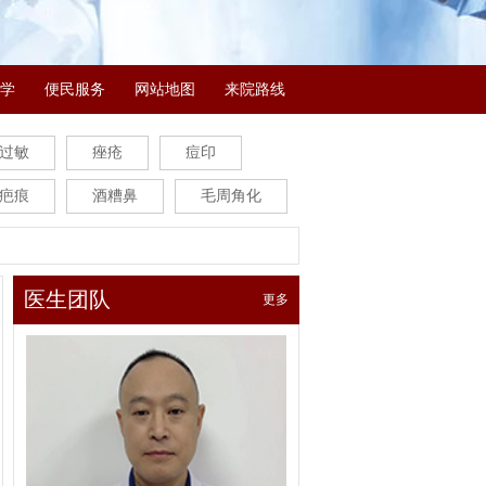
学
便民服务
网站地图
来院路线
过敏
痤疮
痘印
疤痕
酒糟鼻
毛周角化
医生团队
更多