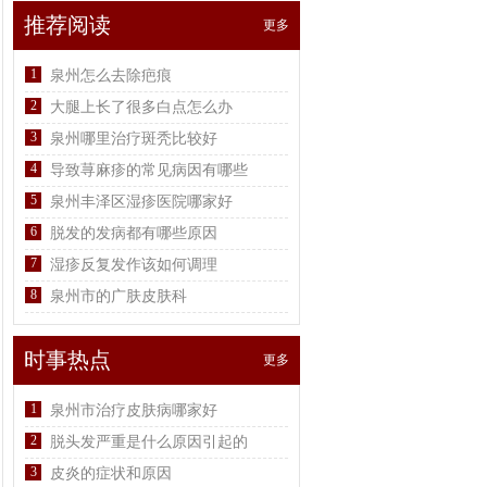
推荐阅读
更多
1
泉州怎么去除疤痕
2
大腿上长了很多白点怎么办
3
泉州哪里治疗斑秃比较好
4
导致荨麻疹的常见病因有哪些
5
泉州丰泽区湿疹医院哪家好
6
脱发的发病都有哪些原因
7
湿疹反复发作该如何调理
8
泉州市的广肤皮肤科
时事热点
更多
1
泉州市治疗皮肤病哪家好
2
脱头发严重是什么原因引起的
3
皮炎的症状和原因