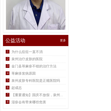
公益活动
更多
1
为什么痘痘一直不消
2
泉州治疗皮肤的医院
3
金门县荨麻疹不错的治疗方法
4
荨麻疹发病原因
5
泉州皮肤专科医院是正规医院吗
6
赵成志
7
【重要通知】国庆不放假，泉州...
8
湿疹会有带来哪些危害