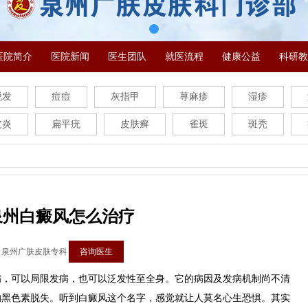
医院简介
医院新闻
医生团队
就医流程
健康公益
科研教
脱发
痘痘
灰指甲
荨麻疹
湿疹
皮炎
扁平疣
皮肤癣
雀斑
斑秃
泉州白癜风怎么治疗
：泉州广肤皮肤专科
咨询医生
可以局限发病，也可以泛发性至全身。它的病因及发病机制尚不清
的黑色素脱失。听到白癜风这个名字，感觉就让人莫名心生恐惧。其实