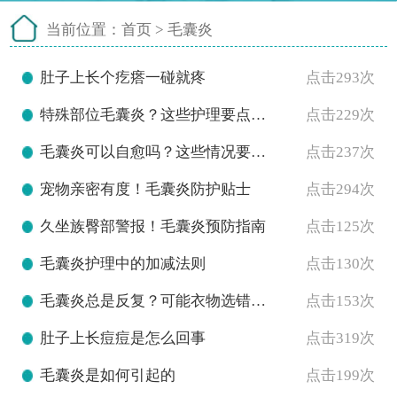
当前位置：
首页
>
毛囊炎
肚子上长个疙瘩一碰就疼
点击293次
特殊部位毛囊炎？这些护理要点要记牢
点击229次
毛囊炎可以自愈吗？这些情况要就医
点击237次
宠物亲密有度！毛囊炎防护贴士
点击294次
久坐族臀部警报！毛囊炎预防指南
点击125次
毛囊炎护理中的加减法则
点击130次
毛囊炎总是反复？可能衣物选错了！
点击153次
肚子上长痘痘是怎么回事
点击319次
毛囊炎是如何引起的
点击199次