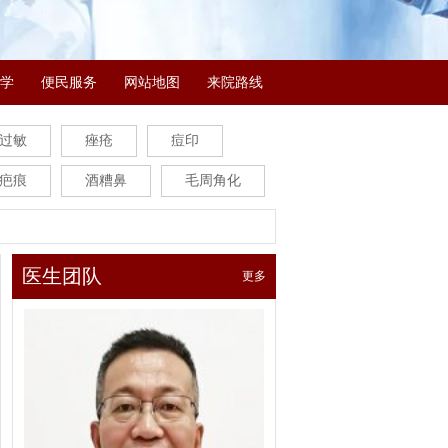
学
便民服务
网站地图
来院路线
过敏
痤疮
痘印
疤痕
酒糟鼻
毛周角化
医生团队
更多