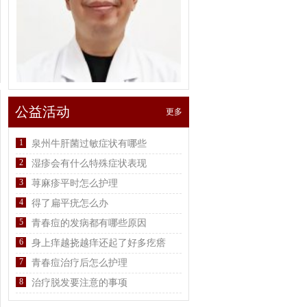
公益活动
更多
1
泉州牛肝菌过敏症状有哪些
2
湿疹会有什么特殊症状表现
3
荨麻疹平时怎么护理
4
得了扁平疣怎么办
5
青春痘的发病都有哪些原因
6
身上痒越挠越痒还起了好多疙瘩
7
青春痘治疗后怎么护理
8
治疗脱发要注意的事项