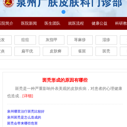
医院简介
医院新闻
医生团队
就医流程
健康公益
科研教
脱发
痘痘
灰指甲
荨麻疹
湿疹
皮炎
扁平疣
皮肤癣
雀斑
斑秃
斑秃形成的原因有哪些
斑秃是一种严重影响外表美观的皮肤疾病，对患者的心理健康
也造成...
[详细]
泉州哪里治疗斑秃比较好
泉州斑秃是怎么造成的
斑秃会带来哪些危害