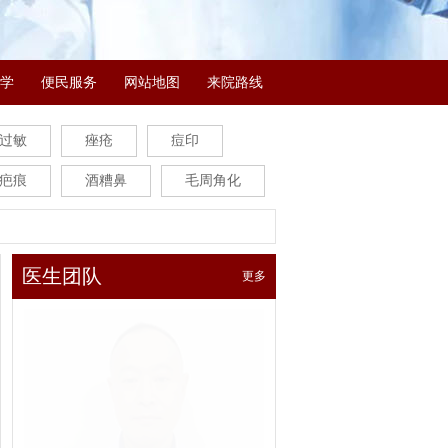
学
便民服务
网站地图
来院路线
过敏
痤疮
痘印
疤痕
酒糟鼻
毛周角化
医生团队
更多