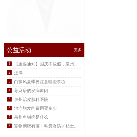
公益活动
更多
1
【重要通知】国庆不放假，泉州...
2
汪洋
3
白癜风夏季要注意哪些事项
4
荨麻疹的发病原因
5
泉州治皮肤科医院
6
治疗脱发的费用要多少
7
泉州鱼鳞病是什么
8
宠物亲密有度！毛囊炎防护贴士...