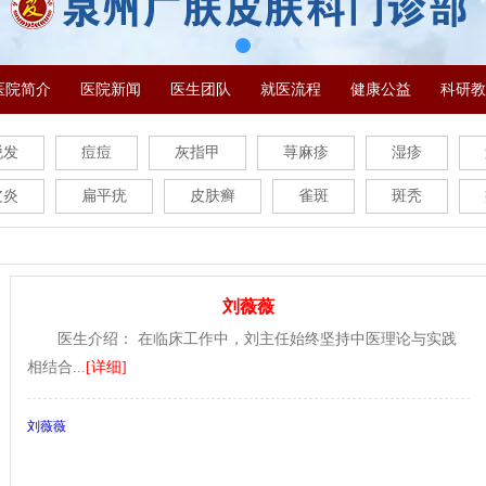
医院简介
医院新闻
医生团队
就医流程
健康公益
科研教
脱发
痘痘
灰指甲
荨麻疹
湿疹
皮炎
扁平疣
皮肤癣
雀斑
斑秃
刘薇薇
医生介绍： 在临床工作中，刘主任始终坚持中医理论与实践
相结合...
[详细]
刘薇薇