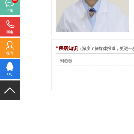
咨询
回电
*
疾病知识
（深度了解媒体报道，更进一步
挂号
刘薇薇
QQ