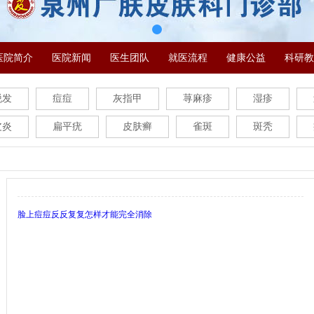
医院简介
医院新闻
医生团队
就医流程
健康公益
科研教
脱发
痘痘
灰指甲
荨麻疹
湿疹
皮炎
扁平疣
皮肤癣
雀斑
斑秃
脸上痘痘反反复复怎样才能完全消除