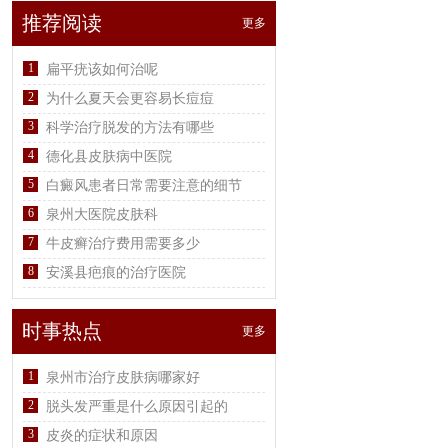
推荐阅读
更多
1
扁平疣该如何治呢
2
为什么夏天会更容易长痘痘
3
科学治疗脱发的方法有哪些
4
德化县皮肤病中医院
5
白癜风患者日常需要注意的细节
6
泉州大医院皮肤科
7
牛皮癣治疗费用需要多少
8
安溪县疤痕的治疗医院
时事热点
更多
1
泉州市治疗皮肤病哪家好
2
脱头发严重是什么原因引起的
3
皮炎的症状和原因