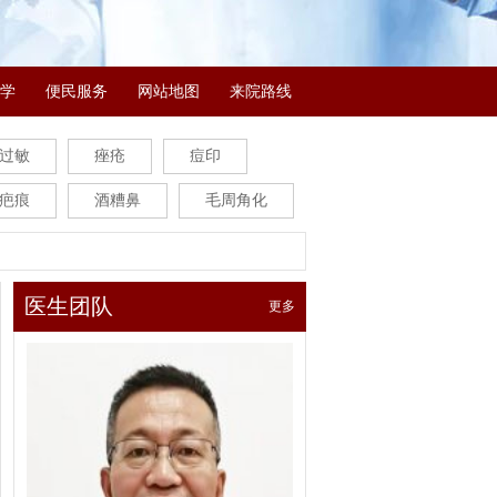
学
便民服务
网站地图
来院路线
过敏
痤疮
痘印
疤痕
酒糟鼻
毛周角化
医生团队
更多