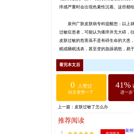
痒感严重时会出现色素性沉着。这些都
泉州广肤皮肤病专科提醒您：以上就是
过敏症患者，可能认为瘙痒并无大碍，
皮肤过敏的危害虽不是有碍生命的大患
眠或睡眠浅表，甚至变的急躁易怒，易
看完本文后
0
41%
人赞过
好文章赞一下
进一步
上一篇：
皮肤过敏了怎么办
推荐阅读
泉州
1
咨询医生