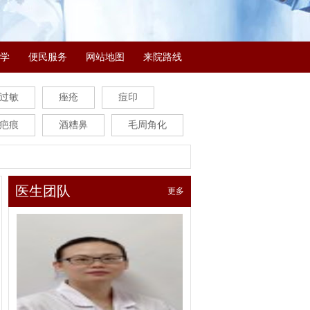
学
便民服务
网站地图
来院路线
过敏
痤疮
痘印
疤痕
酒糟鼻
毛周角化
医生团队
更多