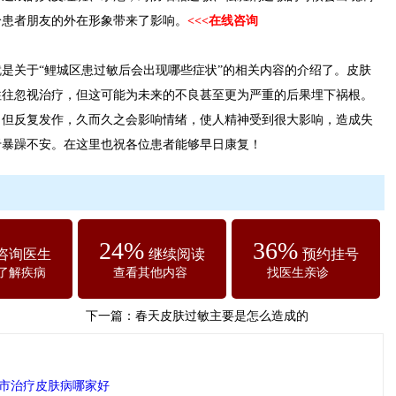
给患者朋友的外在形象带来了影响。
<<<在线咨询
关于“鲤城区患过敏后会出现哪些症状”的相关内容的介绍了。皮肤
往往忽视治疗，但这可能为未来的不良甚至更为严重的后果埋下祸根。
，但反复发作，久而久之会影响情绪，使人精神受到很大影响，造成失
于暴躁不安。在这里也祝各位患者能够早日康复！
24%
36%
咨询医生
继续阅读
预约挂号
了解疾病
查看其他内容
找医生亲诊
下一篇：
春天皮肤过敏主要是怎么造成的
市治疗皮肤病哪家好