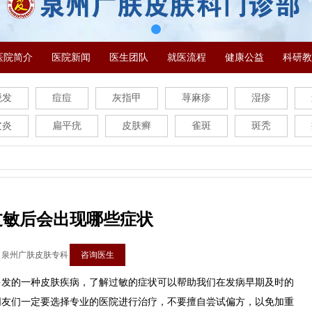
医院简介
医院新闻
医生团队
就医流程
健康公益
科研教
脱发
痘痘
灰指甲
荨麻疹
湿疹
皮炎
扁平疣
皮肤癣
雀斑
斑秃
过敏后会出现哪些症状
：泉州广肤皮肤专科
咨询医生
的一种皮肤疾病，了解过敏的症状可以帮助我们在发病早期及时的
朋友们一定要选择专业的医院进行治疗，不要擅自尝试偏方，以免加重