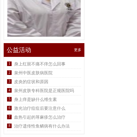
公益活动
更多
1
身上红斑不痛不痒怎么回事
2
泉州中医皮肤病医院
3
皮炎的症状和原因
4
泉州皮肤专科医院是正规医院吗
5
身上痒是缺什么维生素
6
激光治疗痘痘后要注意什么
7
血热引起的荨麻疹怎么治疗
8
治疗遗传性鱼鳞病有什么办法