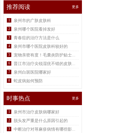
推荐阅读
更多
1
泉州市的广肤皮肤科
2
泉州哪个医院看掉发好
3
青春痘的治疗方法是什么
4
泉州市哪个医院皮肤科较好的
5
宠物亲密有度！毛囊炎防护贴士...
6
晋江市治疗尖锐湿疣不错的皮肤...
7
泉州白斑医院哪家好
8
蛇皮病如何预防
时事热点
更多
1
泉州市治疗皮肤病哪家好
2
脱头发严重是什么原因引起的
3
中断治疗对荨麻疹病情有哪些影...