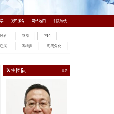
学
便民服务
网站地图
来院路线
过敏
痤疮
痘印
疤痕
酒糟鼻
毛周角化
医生团队
更多