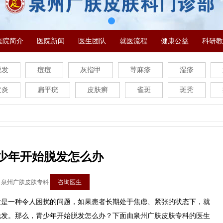
医院简介
医院新闻
医生团队
就医流程
健康公益
科研教
脱发
痘痘
灰指甲
荨麻疹
湿疹
皮炎
扁平疣
皮肤癣
雀斑
斑秃
少年开始脱发怎么办
：泉州广肤皮肤专科
咨询医生
一种令人困扰的问题，如果患者长期处于焦虑、紧张的状态下，就
脱发。那么，青少年开始脱发怎么办？下面由泉州广肤皮肤专科的医生