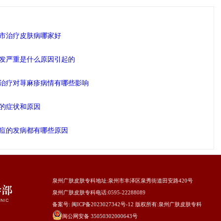
市治疗皮肤病哪家好
发严重是什么原因引起的
治疗对荨麻疹病情有哪些影响
的症状和原因
痘的发病都有哪些原因
泉州广肤皮肤专科地址
:泉州市丰泽区泉秀街道田安路420号
泉州广肤皮肤专科电话:0595-22288089
备案号:
闽ICP备2023027342号-12
版权所有:
泉州广肤皮肤专科
闽公网安备 35050302000643号