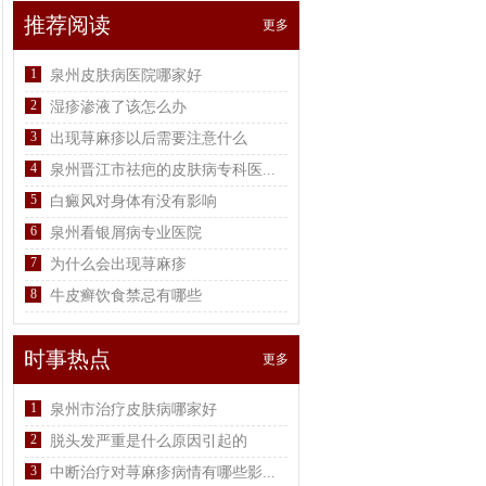
推荐阅读
更多
1
泉州皮肤病医院哪家好
2
湿疹渗液了该怎么办
3
出现荨麻疹以后需要注意什么
4
泉州晋江市祛疤的皮肤病专科医...
5
白癜风对身体有没有影响
6
泉州看银屑病专业医院
7
为什么会出现荨麻疹
8
牛皮癣饮食禁忌有哪些
时事热点
更多
1
泉州市治疗皮肤病哪家好
2
脱头发严重是什么原因引起的
3
中断治疗对荨麻疹病情有哪些影...