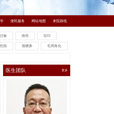
学
便民服务
网站地图
来院路线
过敏
痤疮
痘印
疤痕
酒糟鼻
毛周角化
医生团队
更多