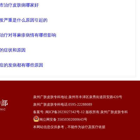
市治疗皮肤病哪家好
发严重是什么原因引起的
治疗对荨麻疹病情有哪些影响
的症状和原因
痘的发病都有哪些原因
泉州广肤皮肤专科地址
:泉州市丰泽区泉秀街道田安路420号
泉州广肤皮肤专科电话:0595-22288089
备案号:
闽ICP备2023027342号-12
版权所有:
泉州广肤皮肤专科
闽公网安备 35050302000643号
本网站信息仅供参考，不能作为诊疗及医疗依据