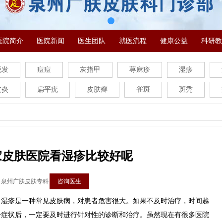
医院简介
医院新闻
医生团队
就医流程
健康公益
科研教
脱发
痘痘
灰指甲
荨麻疹
湿疹
皮炎
扁平疣
皮肤癣
雀斑
斑秃
家皮肤医院看湿疹比较好呢
：泉州广肤皮肤专科
咨询医生
疹是一种常见皮肤病，对患者危害很大。如果不及时治疗，时间越
身症状后，一定要及时进行针对性的诊断和治疗。虽然现在有很多医院