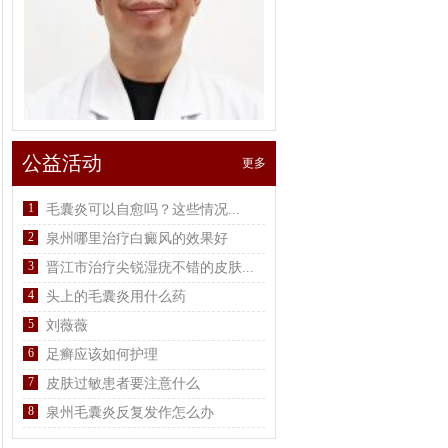
公益活动
更多
1
毛囊炎可以自愈吗？这些情况...
2
泉州哪里治疗白癜风的效果好
3
晋江市治疗尖锐湿疣不错的皮肤...
4
头上的毛囊炎用什么药
5
刘薇薇
6
足癣应该如何护理
7
皮肤过敏患者要注意什么
8
泉州毛囊炎反复发作怎么办