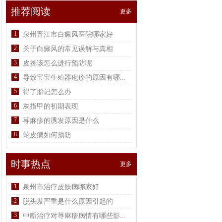
推荐阅读
更多
1
泉州晋江市白癜风医院哪家好
2
关于白癜风的常见误解与真相
3
皮炎该怎么进行预防呢
4
导致宝宝生殖器疱疹的原因有哪...
5
得了胎记怎么办
6
灰指甲的初期表现
7
荨麻疹的诱发原因是什么
8
蛇皮病如何预防
时事热点
更多
1
泉州市治疗皮肤病哪家好
2
脱头发严重是什么原因引起的
3
中断治疗对荨麻疹病情有哪些影...