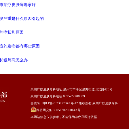
市治疗皮肤病哪家好
发严重是什么原因引起的
的症状和原因
痘的发病都有哪些原因
长银屑病怎么办
泉州广肤皮肤专科地址
:泉州市丰泽区泉秀街道田安路420号
泉州广肤皮肤专科电话:0595-22288089
备案号:
闽ICP备2023027342号-12
版权所有:
泉州广肤皮肤专科
闽公网安备 35050302000643号
本网站信息仅供参考，不能作为诊疗及医疗依据