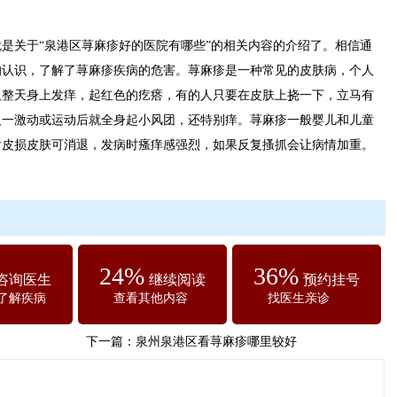
关于“泉港区荨麻疹好的医院有哪些”的相关内容的介绍了。相信通
的认识，了解了荨麻疹疾病的危害。荨麻疹是一种常见的皮肤病，个人
人整天身上发痒，起红色的疙瘩，有的人只要在皮肤上挠一下，立马有
人一激动或运动后就全身起小风团，还特别痒。荨麻疹一般婴儿和儿童
后皮损皮肤可消退，发病时瘙痒感强烈，如果反复搔抓会让病情加重。
24%
36%
咨询医生
继续阅读
预约挂号
了解疾病
查看其他内容
找医生亲诊
下一篇：
泉州泉港区看荨麻疹哪里较好