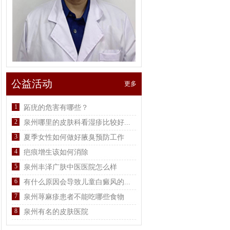
公益活动
更多
1
跖疣的危害有哪些？
2
泉州哪里的皮肤科看湿疹比较好...
3
夏季女性如何做好腋臭预防工作
4
疤痕增生该如何消除
5
泉州丰泽广肤中医医院怎么样
6
有什么原因会导致儿童白癜风的...
7
泉州荨麻疹患者不能吃哪些食物
8
泉州有名的皮肤医院