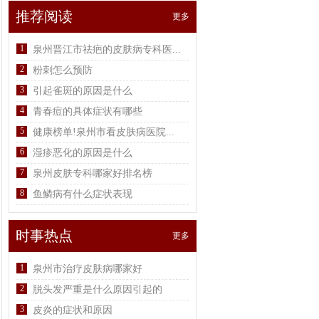
推荐阅读
更多
1
泉州晋江市祛疤的皮肤病专科医...
2
粉刺怎么预防
3
引起雀斑的原因是什么
4
青春痘的具体症状有哪些
5
健康榜单!泉州市看皮肤病医院...
6
湿疹恶化的原因是什么
7
泉州皮肤专科哪家好排名榜
8
鱼鳞病有什么症状表现
时事热点
更多
1
泉州市治疗皮肤病哪家好
2
脱头发严重是什么原因引起的
3
皮炎的症状和原因