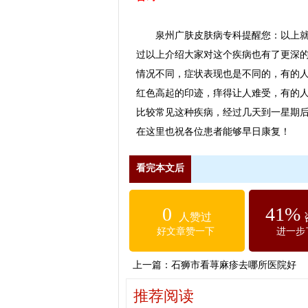
泉州广肤皮肤病专科提醒您：以上就是
过以上介绍大家对这个疾病也有了更深
情况不同，症状表现也是不同的，有的
红色高起的印迹，痒得让人难受，有的
比较常见这种疾病，经过几天到一星期
在这里也祝各位患者能够早日康复！
看完本文后
0
41%
人赞过
好文章赞一下
进一步
上一篇：
石狮市看荨麻疹去哪所医院好
推荐阅读