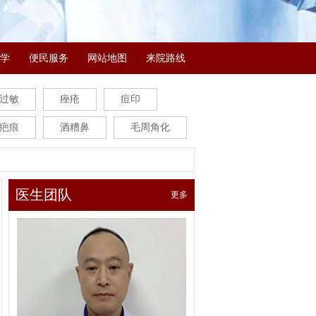
学
便民服务
网站地图
来院路线
过敏
痤疮
痘印
疤痕
酒糟鼻
毛周角化
医生团队
更多