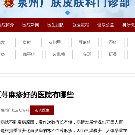
医院简介
医院新闻
医生团队
就医流程
健康公益
科研教
脱发
痘痘
灰指甲
荨麻疹
湿疹
皮炎
扁平疣
皮肤癣
雀斑
斑秃
区荨麻疹好的医院有哪些
：泉州广肤皮肤专科
咨询医生
找不到发病原因，发作次数有长有短，病情发展情况也可因人而
种是根据季节变化而发病的寒冷性荨麻疹，因为气温骤变，人体暴露在