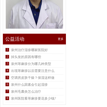
公益活动
更多
1
泉州治疗湿疹哪家医院好
2
掉头发的原因有哪些
3
泉州荨麻疹分为哪几种类型
4
出现荨麻疹以后需要注意什么
5
空调房皮肤干燥？保湿这样做
6
泉州什么因素会引起湿疹
7
泉州毛囊炎怎么治疗
8
泉州医院看荨麻疹要花多少钱?