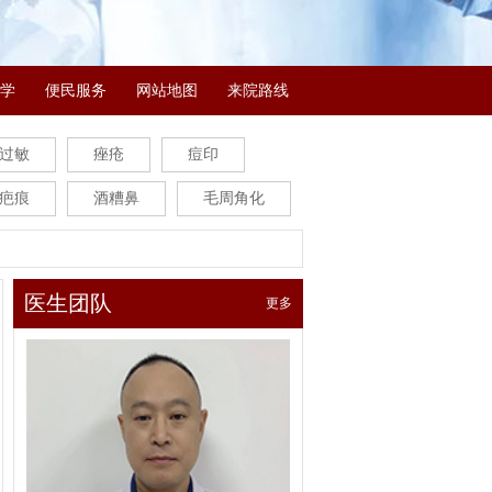
学
便民服务
网站地图
来院路线
过敏
痤疮
痘印
疤痕
酒糟鼻
毛周角化
医生团队
更多