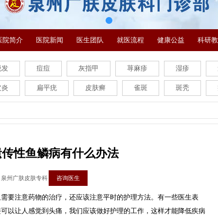
医院简介
医院新闻
医生团队
就医流程
健康公益
科研教
脱发
痘痘
灰指甲
荨麻疹
湿疹
皮炎
扁平疣
皮肤癣
雀斑
斑秃
遗传性鱼鳞病有什么办法
：泉州广肤皮肤专科
咨询医生
要注意药物的治疗，还应该注意平时的护理方法。有一些医生表
接可以让人感觉到头痛，我们应该做好护理的工作，这样才能降低疾病