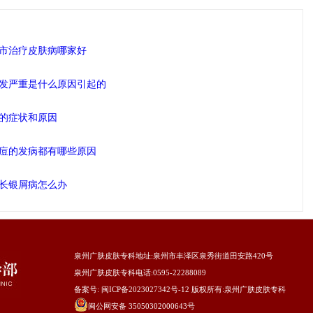
市治疗皮肤病哪家好
发严重是什么原因引起的
的症状和原因
痘的发病都有哪些原因
长银屑病怎么办
泉州广肤皮肤专科地址
:泉州市丰泽区泉秀街道田安路420号
泉州广肤皮肤专科电话:0595-22288089
备案号:
闽ICP备2023027342号-12
版权所有:
泉州广肤皮肤专科
闽公网安备 35050302000643号