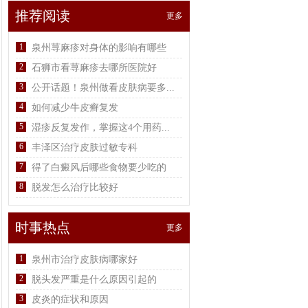
推荐阅读
更多
1
泉州荨麻疹对身体的影响有哪些
2
石狮市看荨麻疹去哪所医院好
3
公开话题！泉州做看皮肤病要多...
4
如何减少牛皮癣复发
5
湿疹反复发作，掌握这4个用药...
6
丰泽区治疗皮肤过敏专科
7
得了白癜风后哪些食物要少吃的
8
脱发怎么治疗比较好
时事热点
更多
1
泉州市治疗皮肤病哪家好
2
脱头发严重是什么原因引起的
3
皮炎的症状和原因