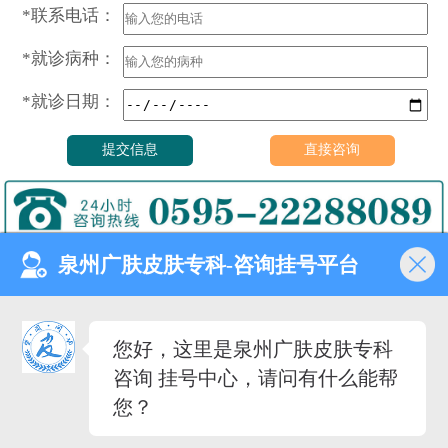
*联系电话：
*就诊病种：
*就诊日期：
泉州广肤皮肤专科-咨询挂号平台
门诊时间（无假日医院）
8:00—18:00
健康热线
您好，这里是泉州广肤皮肤专科
0595-22288089
咨询 挂号中心，请问有什么能帮
医院地址
您？
泉州市丰泽去泉秀街道泉淮
社区田安南路420路
备案号：
闽ICP备2023027342号-12