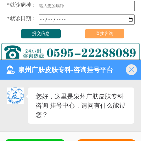
*就诊病种：
*就诊日期：
泉州广肤皮肤专科-咨询挂号平台
门诊时间（无假日医院）
8:00—18:00
健康热线
您好，这里是泉州广肤皮肤专科
0595-22288089
咨询 挂号中心，请问有什么能帮
医院地址
您？
泉州市丰泽去泉秀街道泉淮
社区田安南路420路
备案号：
闽ICP备2023027342号-12
（闽-泉-丰）医广[2020]第08-30-30号
5