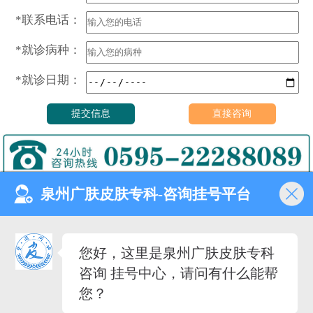
*联系电话：
*就诊病种：
*就诊日期：
泉州广肤皮肤专科-咨询挂号平台
门诊时间（无假日医院）
8:00—18:00
健康热线
您好，这里是泉州广肤皮肤专科
0595-22288089
咨询 挂号中心，请问有什么能帮
医院地址
您？
泉州市丰泽去泉秀街道泉淮
社区田安南路420路